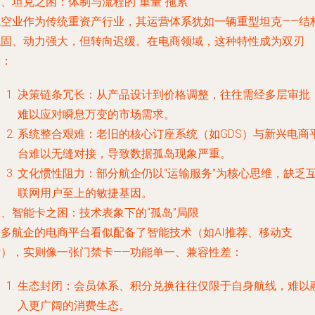
、坦克之困：体制与流程的“重量”拖累
航空业作为传统重资产行业，其运营体系犹如一辆重型坦克——结
稳固、动力强大，但转向迟缓。在电商领域，这种特性成为双刃
剑：
决策链条冗长：从产品设计到价格调整，往往需经多层审批
难以应对瞬息万变的市场需求。
系统整合艰难：老旧的核心订座系统（如GDS）与新兴电商
台难以无缝对接，导致数据孤岛现象严重。
文化惯性阻力：部分航企仍以“运输服务”为核心思维，缺乏
联网用户至上的敏捷基因。
、智能卡之困：技术表象下的“孤岛”局限
许多航企的电商平台看似配备了智能技术（如AI推荐、移动支
付），实则像一张门禁卡——功能单一、兼容性差：
生态封闭：会员体系、积分兑换往往仅限于自身航线，难以
入更广阔的消费生态。