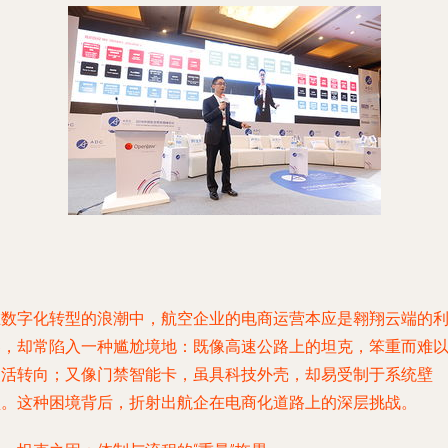
在数字化转型的浪潮中，航空企业的电商运营本应是翱翔云端的
器，却常陷入一种尴尬境地：既像高速公路上的坦克，笨重而难
灵活转向；又像门禁智能卡，虽具科技外壳，却易受制于系统壁
垒。这种困境背后，折射出航企在电商化道路上的深层挑战。